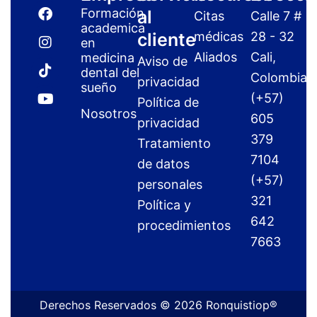
F
I
T
Y
Formación
al
Citas
Calle 7 #
a
n
i
o
academica
c
s
k
u
cliente
médicas
28 - 32
en
e
t
t
t
Aliados
Cali,
medicina
Aviso de
b
a
o
u
dental del
o
g
k
b
Colombia
privacidad
sueño
o
r
e
(+57)
Política de
k
a
Nosotros
m
605
privacidad
379
Tratamiento
7104
de datos
(+57)
personales
321
Política y
642
procedimientos
7663
Derechos Reservados © 2026 Ronquistiop®