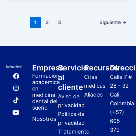
1
2
3
Siguiente
→
Empresa
Servicio
Recursos
Direcc
F
I
T
Y
Formación
al
Citas
Calle 7 #
a
n
i
o
academica
c
s
k
u
cliente
médicas
28 - 32
en
e
t
t
t
Aliados
Cali,
medicina
Aviso de
b
a
o
u
dental del
o
g
k
b
Colombia
privacidad
sueño
o
r
e
(+57)
Política de
k
a
Nosotros
m
605
privacidad
379
Tratamiento